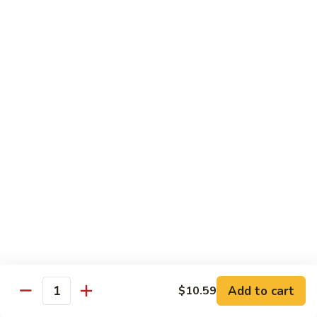
72. 四川虾 Szechuan Shrimp
四
川
小 Pt.:
$8.79
虾
大 Qt.:
$13.79
Szechuan
Shrimp
Chicken
w. White Rice or Brown Rice
73.
73. 芥兰鸡 Chicken with Broccoli
芥
兰
Pt::
$8.29
鸡
Qt::
$12.99
Chicken
with
75.
75. 雪豆鸡 Chicken with Snow Peas
Broccoli
雪
豆
Pt::
$8.29
Add to cart
$10.59
Quantity
鸡
Qt::
$12.99